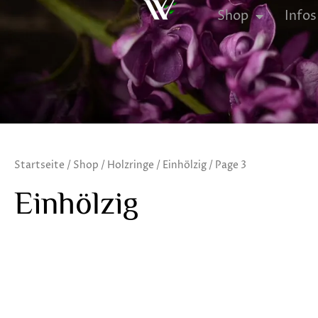
Zum
Shop
Infos
Inhalt
springen
Startseite
/
Shop
/
Holzringe
/
Einhölzig
/ Page 3
Einhölzig