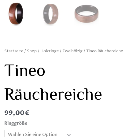
Startseite
/
Shop
/
Holzringe
/
Zweihölzig
/ Tineo Räuchereiche
Tineo
Räuchereiche
99,00
€
Tineo
Ringgröße
Räuchereiche
quantity