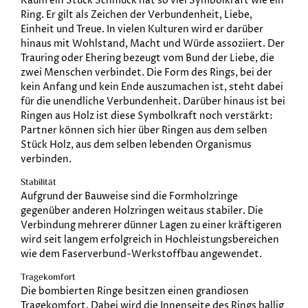
Kaum ein Stück Schmuck hat so viel Symbolkraft wie ein
Ring. Er gilt als Zeichen der Verbundenheit, Liebe,
Einheit und Treue. In vielen Kulturen wird er darüber
hinaus mit Wohlstand, Macht und Würde assoziiert. Der
Trauring oder Ehering bezeugt vom Bund der Liebe, die
zwei Menschen verbindet. Die Form des Rings, bei der
kein Anfang und kein Ende auszumachen ist, steht dabei
für die unendliche Verbundenheit. Darüber hinaus ist bei
Ringen aus Holz ist diese Symbolkraft noch verstärkt:
Partner können sich hier über Ringen aus dem selben
Stück Holz, aus dem selben lebenden Organismus
verbinden.
Stabilität
Aufgrund der Bauweise sind die Formholzringe
gegenüber anderen Holzringen weitaus stabiler. Die
Verbindung mehrerer dünner Lagen zu einer kräftigeren
wird seit langem erfolgreich in Hochleistungsbereichen
wie dem Faserverbund-Werkstoffbau angewendet.
Tragekomfort
Die bombierten Ringe besitzen einen grandiosen
Tragekomfort. Dabei wird die Innenseite des Rings ballig