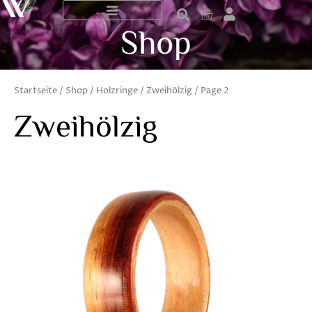
Zum
Warenkorb
Inhalt
Shop
springen
Startseite
/
Shop
/
Holzringe
/
Zweihölzig
/ Page 2
Zweihölzig